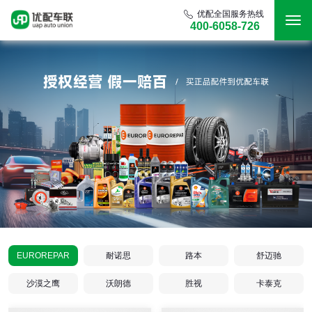
优配全国服务热线
400-6058-726
EUROREPAR
耐诺思
路本
舒迈驰
沙漠之鹰
沃朗德
胜视
卡泰克