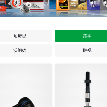
耐诺思
路本
沃朗德
胜视