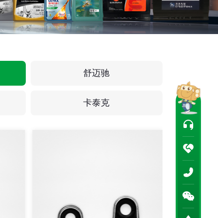
舒迈驰
卡泰克