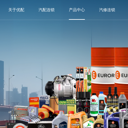
关于优配
汽配连锁
产品中心
汽修连锁
关于我们
EUROREPAR
关于欧洲维修
企业荣誉
耐诺思
汽修加盟
路本
汽车配件
舒迈驰
油品城市合伙人
沙漠之鹰
沃朗德
胜视
卡泰克