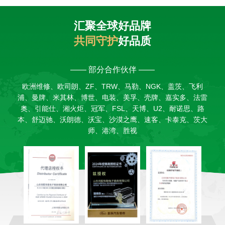
汇聚全球好品牌
共同守护
好品质
—— 部分合作伙伴 ——
欧洲维修、欧司朗、ZF、TRW、马勒、NGK、盖茨、飞利
浦、曼牌、米其林、博世、电装、美孚、壳牌、嘉实多、法雷
奥、引能仕、湘火炬、冠军、FSL、天博、U2、耐诺思、路
本、舒迈驰、沃朗德、沃宝、沙漠之鹰、速客、卡泰克、茨大
师、港湾、胜视