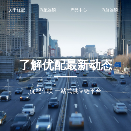
关于优配
汽配连锁
产品中心
汽修连锁
关于我们
EUROREPAR
关于欧洲维修
企业荣誉
耐诺思
汽修加盟
路本
汽车配件
舒迈驰
油品城市合伙人
了解优配最新动态
沙漠之鹰
沃朗德
胜视
优配车联 一站式供应链平台
卡泰克